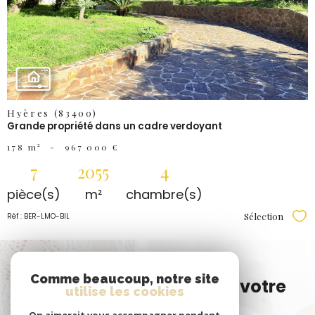
BIEN
Hyères (83400)
Grande propriété dans un cadre verdoyant
178 m²
-
967 000 €
7
2055
4
pièce(s)
m²
chambre(s)
Sélection
Réf : BER-LMO-BIL
Sél
Vous n'avez pas trouvé
Comme beaucoup, notre site
le bien correspondant à votre
utilise les cookies
recherche ?