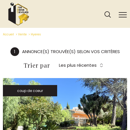
Accueil
Vente
Hyeres
1
ANNONCE(S) TROUVÉE(S) SELON VOS CRITÈRES
Trier par
Les plus récentes
coup de coeur
VOIR LE