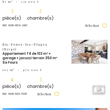
87 m²
-
235 000 €
3
2
pièce(s)
chambre(s)
Sélection
Réf : NAB-MCA-LMO
Sél
Six-Fours-les-Plages
VOIR LE
(83140)
BIEN
Appartement T4 de 102 m² +
garage + jacuzzi terrain 350 m²
Six Fours
102 m²
-
470 000 €
4
3
pièce(s)
chambre(s)
Sélection
Réf : NAB-NFA-FGR1
Sélectionner