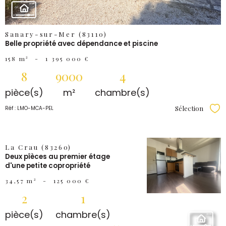
Sanary-sur-Mer (83110)
Belle propriété avec dépendance et piscine
158 m²
-
1 395 000 €
8
9000
4
pièce(s)
m²
chambre(s)
Sélection
Réf : LMO-MCA-PEL
Sél
La Crau (83260)
VOIR LE
Deux pîèces au premier étage
d'une petite copropriété
BIEN
34,57 m²
-
125 000 €
2
1
pièce(s)
chambre(s)