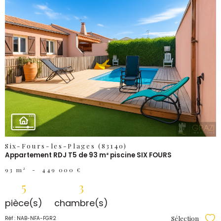
VOIR LE
BIEN
Six-Fours-les-Plages (83140)
Appartement RDJ T5 de 93 m² piscine SIX FOURS
93 m²
-
449 000 €
5
3
pièce(s)
chambre(s)
Sélection
Réf : NAB-NFA-FGR2
Sél