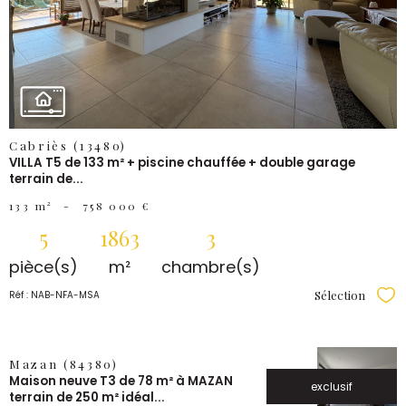
BIEN
Cabriès (13480)
VILLA T5 de 133 m² + piscine chauffée + double garage
terrain de...
133 m²
-
758 000 €
5
1863
3
pièce(s)
m²
chambre(s)
Sélection
Réf : NAB-NFA-MSA
Sél
VOIR LE
Mazan (84380)
Maison neuve T3 de 78 m² à MAZAN
BIEN
exclusif
terrain de 250 m² idéal...