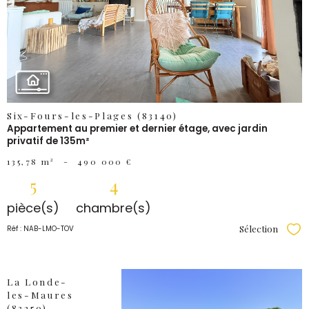
BIEN
Six-Fours-les-Plages (83140)
Appartement au premier et dernier étage, avec jardin
privatif de 135m²
135,78 m²
-
490 000 €
5
4
pièce(s)
chambre(s)
Sélection
Réf : NAB-LMO-TOV
Sél
La Londe-
les-Maures
(83250)