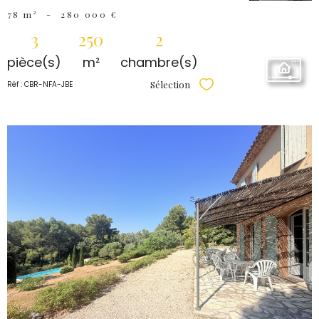
78 m²
-
280 000 €
3
250
2
pièce(s)
m²
chambre(s)
Sélection
Réf : CBR-NFA-JBE
Sélectionner
VOIR LE
BIEN