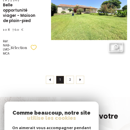
Belle
VOIR LE
opportunité
BIEN
viager - Maison
de plain-pied
108 760 €
Réf :
NAB-
Sélection
Sélectionner
LMO-
MCA
1
2
Vous n'avez pas trouvé
Comme beaucoup, notre site
le bien correspondant à votre
utilise les cookies
recherche ?
On aimerait vous accompagner pendant