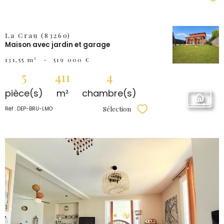
VOIR LE
La Crau (83260)
Maison avec jardin et garage
BIEN
131,55 m²
-
519 000 €
5
411
4
pièce(s)
m²
chambre(s)
Sélection
Réf : DEP-BRU-LMO
Sélectionner
VOIR LE