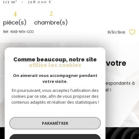
125 m²
-
298 000 €
4
2
pièce(s)
chambre(s)
Sélection
Réf : NAB-NFA-CCO
Sél
Vous n'avez pas trouvé
Comme beaucoup, notre site
le bien correspondant à votre
utilise les cookies
recherche ?
On aimerait vous accompagner pendant
votre visite.
Créer une alerte email et recevez les biens correspondants à
votre recherche dans votre boîte mail !
En poursuivant, vous acceptez l'utilisation des
cookies par ce site, afin de vous proposer des
contenus adaptés et réaliser des statistiques !
CRÉER L'ALERTE
PARAMÉTRER