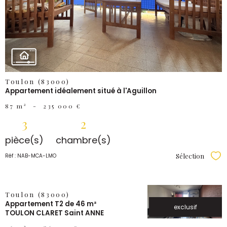
BIEN
Toulon (83000)
Appartement idéalement situé à l'Aguillon
87 m²
-
235 000 €
3
2
pièce(s)
chambre(s)
Sélection
Réf : NAB-MCA-LMO
Sél
VOIR LE
Toulon (83000)
Appartement T2 de 46 m²
BIEN
exclusif
TOULON CLARET Saint ANNE