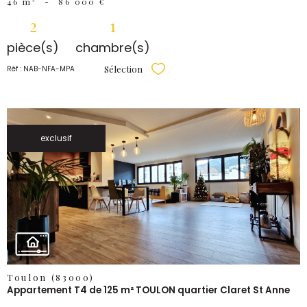
46 m²
-
86 000 €
2
1
pièce(s)
chambre(s)
Sélection
Réf : NAB-NFA-MPA
Sélectionner
exclusif
VOIR LE
BIEN
Toulon (83000)
Appartement T4 de 125 m² TOULON quartier Claret St Anne