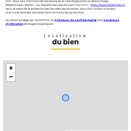
CNIL. Nous vous informons de l’existence de la liste d'opposition au démarchage
téléphonique « Bloctel », sur laquelle vous pouvez vous inscrire ici :
https://www.bloctel.gouv.fr
.
Dans le cadre de la protection des Données personnelles, nous vous invitons à ne pas
inscrire de Données sensibles dans le champ de saisie libre.
Ce site est protégé par reCAPTCHA, les
Politiques de Confidentialité
et es
Conditions
d'utilisation
de Google s'appliquent.
Localisation
du bien
+
−