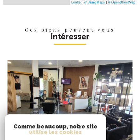
Leaflet
|
©
Maps
|
© OpenStreetMap
Jawg
Ces biens peuvent vous
intéresser
VOIR LE BIEN
Comme beaucoup, notre site
utilise les cookies