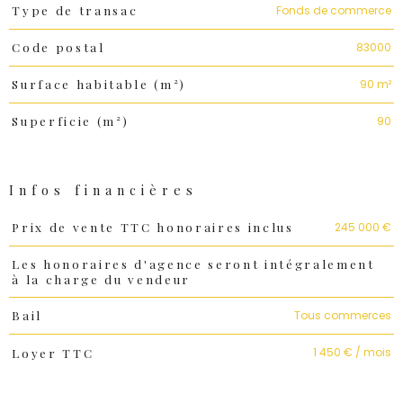
Caractéristiques
Valeurs
Fonds de commerce
Type de transac
83000
Code postal
90 m²
Surface habitable (m²)
90
Superficie (m²)
Infos financières
Caractéristiques
Valeurs
245 000 €
Prix de vente TTC honoraires inclus
Les honoraires d'agence seront intégralement
à la charge du vendeur
Tous commerces
Bail
1 450 € / mois
Loyer TTC