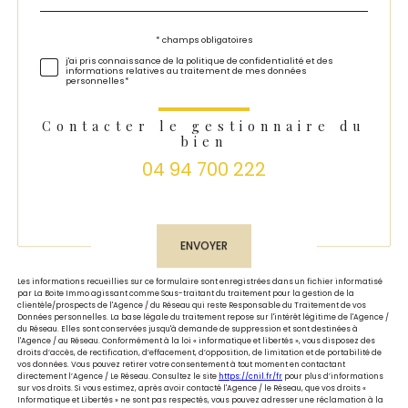
défaut
Validation
* champs obligatoires
j'ai pris connaissance de la politique de confidentialité et des
informations relatives au traitement de mes données
personnelles*
Contacter le gestionnaire du
bien
04 94 700 222
Validation
ENVOYER
Les informations recueillies sur ce formulaire sont enregistrées dans un fichier informatisé
par La Boite Immo agissant comme Sous-traitant du traitement pour la gestion de la
clientèle/prospects de l'Agence / du Réseau qui reste Responsable du Traitement de vos
Données personnelles. La base légale du traitement repose sur l'intérêt légitime de l'Agence /
du Réseau. Elles sont conservées jusqu'à demande de suppression et sont destinées à
l'Agence / au Réseau. Conformément à la loi « informatique et libertés », vous disposez des
droits d’accès, de rectification, d’effacement, d’opposition, de limitation et de portabilité de
vos données. Vous pouvez retirer votre consentement à tout moment en contactant
directement l’Agence / Le Réseau. Consultez le site
https://cnil.fr/fr
pour plus d’informations
sur vos droits. Si vous estimez, après avoir contacté l'Agence / le Réseau, que vos droits «
Informatique et Libertés » ne sont pas respectés, vous pouvez adresser une réclamation à la